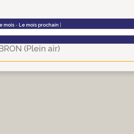
e mois
-
Le mois prochain
|
ON (Plein air)