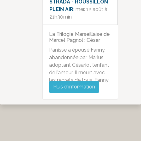
STRADA - ROUSSILLON
PLEIN AIR
: mer. 12 août à
21h30min
La Trilogie Marseillaise de
Marcel Pagnol : César
Panisse a épousé Fanny,
abandonnée par Marius,
adoptant Césariot l’enfant
de l’amour. Il meurt avec
les regrets de tous. Fanny
Plus d'information
révèle la vérité à son...