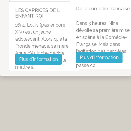
De la comédie française
LES CAPRICES DE L
ENFANT ROI
Dans 3 heures, Nina
1651. Louis (pas encore
dévoile sa première mise
XIV) est un jeune
en scène à la Comédie-
adolescent. Alors que la
Française. Mais dans
Fronde menace, sa mère
l’agitation des dernières
Anne d’Autriche décide
Plus d'information
répétitions, rien ne se
Plus d'information
d’exfiltrer son fils pour le
passe co...
mettre à...