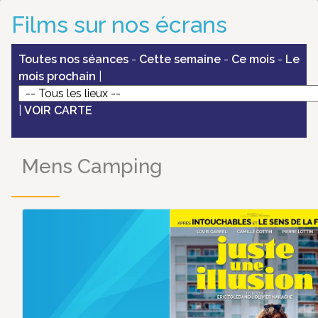
Films sur nos écrans
Toutes nos séances
-
Cette semaine
-
Ce mois
-
Le
mois prochain
|
|
VOIR CARTE
Mens Camping