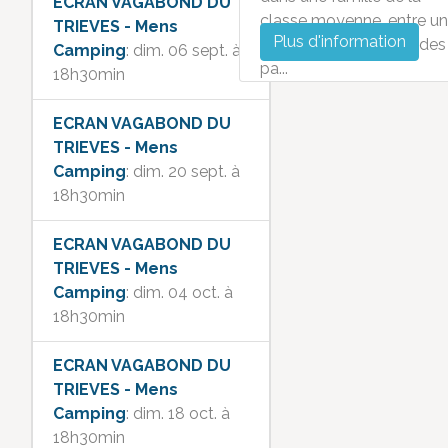
ECRAN VAGABOND DU
classe moyenne, entre un
TRIEVES - Mens
Plus d'information
grand frère distant et des
Camping
: dim. 06 sept. à
pa...
18h30min
ECRAN VAGABOND DU
TRIEVES - Mens
Camping
: dim. 20 sept. à
18h30min
ECRAN VAGABOND DU
TRIEVES - Mens
Camping
: dim. 04 oct. à
18h30min
ECRAN VAGABOND DU
TRIEVES - Mens
Camping
: dim. 18 oct. à
18h30min