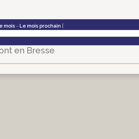
e mois
-
Le mois prochain
|
nt en Bresse