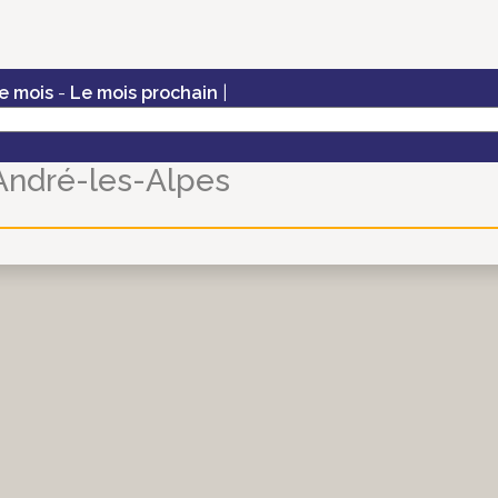
e mois
-
Le mois prochain
|
André-les-Alpes