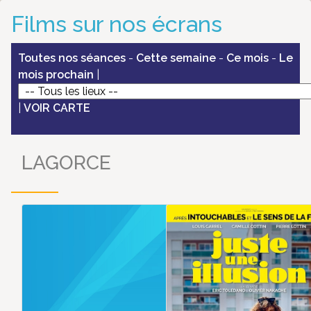
Films sur nos écrans
Toutes nos séances
-
Cette semaine
-
Ce mois
-
Le
mois prochain
|
|
VOIR CARTE
LAGORCE