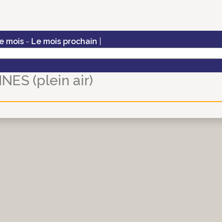
e mois
-
Le mois prochain
|
ES (plein air)