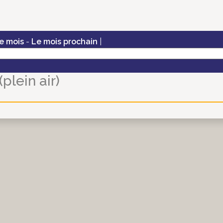
e mois
-
Le mois prochain
|
(plein air)