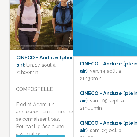
CINECO - Anduze (plein
CINECO - Anduze (plei
air)
: lun. 17 août à
air)
: ven. 14 août à
21h00min
21h30min
COMPOSTELLE
CINECO - Anduze (plei
air)
: sam. 05 sept. à
Fred et Adam, un
21h00min
adolescent en rupture, ne
se connaissent pas.
CINECO - Anduze (plei
Pourtant, grâce à une
air)
: sam. 03 oct. à
association, ils