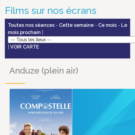
Films sur nos écrans
Toutes nos séances
-
Cette semaine
-
Ce mois
-
Le
mois prochain
|
|
VOIR CARTE
Anduze (plein air)