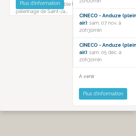
21h00min
Plus d'information
entreprennent ensemble le
pèlerinage de Saint-Ja...
CINECO - Anduze (plei
air)
: sam. 07 nov. à
20h30min
CINECO - Anduze (plei
air)
: sam. 05 déc. à
20h30min
A venir
Plus d'information