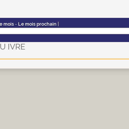
e mois
-
Le mois prochain
|
U IVRE